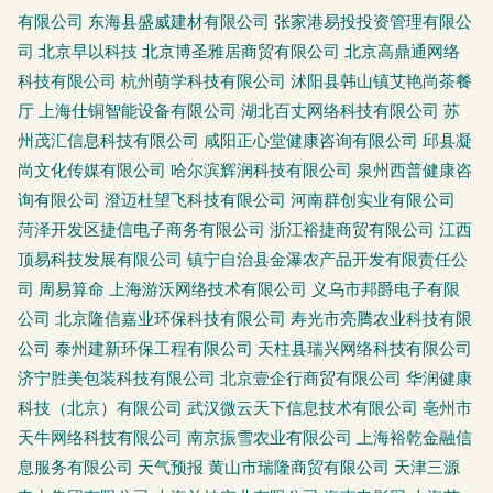
有限公司
东海县盛威建材有限公司
张家港易投投资管理有限公
司
北京早以科技
北京博圣雅居商贸有限公司
北京高鼎通网络
科技有限公司
杭州萌学科技有限公司
沭阳县韩山镇艾艳尚茶餐
厅
上海仕铜智能设备有限公司
湖北百丈网络科技有限公司
苏
州茂汇信息科技有限公司
咸阳正心堂健康咨询有限公司
邱县凝
尚文化传媒有限公司
哈尔滨辉润科技有限公司
泉州西普健康咨
询有限公司
澄迈杜望飞科技有限公司
河南群创实业有限公司
菏泽开发区捷信电子商务有限公司
浙江裕捷商贸有限公司
江西
顶易科技发展有限公司
镇宁自治县金瀑农产品开发有限责任公
司
周易算命
上海游沃网络技术有限公司
义乌市邦爵电子有限
公司
北京隆信嘉业环保科技有限公司
寿光市亮腾农业科技有限
公司
泰州建新环保工程有限公司
天柱县瑞兴网络科技有限公司
济宁胜美包装科技有限公司
北京壹企行商贸有限公司
华润健康
科技（北京）有限公司
武汉微云天下信息技术有限公司
亳州市
天牛网络科技有限公司
南京振雪农业有限公司
上海裕乾金融信
息服务有限公司
天气预报
黄山市瑞隆商贸有限公司
天津三源