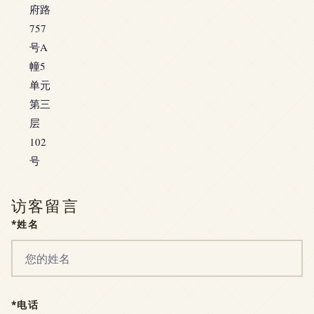
府路
757
号A
幢5
单元
第三
层
102
号
访客留言
*姓名
*电话