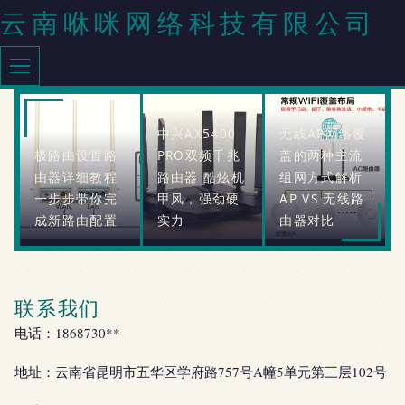
云南咻咪网络科技有限公司
中兴AX5400
无线AP网络覆
极路由设置路
PRO双频千兆
盖的两种主流
由器详细教程
路由器 酷炫机
组网方式解析
一步步带你完
甲风，强劲硬
AP VS 无线路
成新路由配置
实力
由器对比
联系我们
电话：1868730**
地址：云南省昆明市五华区学府路757号A幢5单元第三层102号